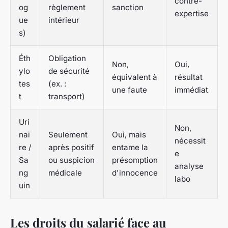
contre-
og
règlement
sanction
expertise
ue
intérieur
s)
Éth
Obligation
Non,
Oui,
ylo
de sécurité
équivalent à
résultat
tes
(ex. :
une faute
immédiat
t
transport)
Uri
Non,
nai
Seulement
Oui, mais
nécessit
re /
après positif
entame la
e
Sa
ou suspicion
présomption
analyse
ng
médicale
d'innocence
labo
uin
Les droits du salarié face au