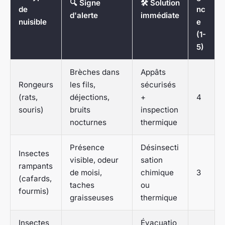
🔍 Signe
🛠 Solution
de
nc
d'alerte
immédiate
nuisible
e
(1-
5)
Brèches dans
Appâts
Rongeurs
les fils,
sécurisés
(rats,
déjections,
+
4
souris)
bruits
inspection
nocturnes
thermique
Présence
Désinsecti
Insectes
visible, odeur
sation
rampants
de moisi,
chimique
3
(cafards,
taches
ou
fourmis)
graisseuses
thermique
Insectes
Évacuatio