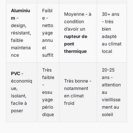
Aluminiu
Faibl
Moyenne - à
30+ ans
m
-
e -
condition
- très
design,
netto
d’avoir un
bien
résistant,
yage
rupteur de
adapté
faible
annu
pont
au climat
maintena
el
thermique
local
nce
suffit
Très
20-25
PVC
-
faible
ans -
économiq
Très bonne -
-
attention
ue,
notamment
essu
au
isolant,
en climat
yage
vieillisse
facile à
froid
pério
ment au
poser
dique
soleil