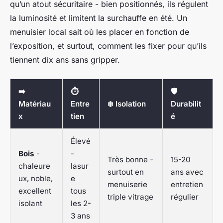
qu’un atout sécuritaire - bien positionnés, ils régulent
la luminosité et limitent la surchauffe en été. Un
menuisier local sait où les placer en fonction de
l’exposition, et surtout, comment les fixer pour qu’ils
tiennent dix ans sans gripper.
➡️
⏱️
🛡️
Matériau
Entre
❄️ Isolation
Durabilit
x
tien
é
Élevé
Bois
-
-
Très bonne -
15-20
chaleure
lasur
surtout en
ans avec
ux, noble,
e
menuiserie
entretien
excellent
tous
triple vitrage
régulier
isolant
les 2-
3 ans