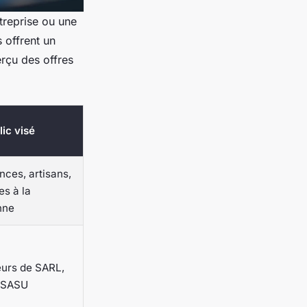
treprise ou une
 offrent un
rçu des offres
lic visé
nces, artisans,
es à la
nne
urs de SARL,
 SASU