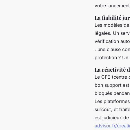
votre lancement
La fiabilité j
Les modèles de s
légales. Un serv
vérification aut
: une clause con
protection ? U
La réactivité 
Le CFE (centre 
bon support est 
bloqués pendant
Les plateformes
surcoût, et trai
est judicieux d
advisor.fr/creat