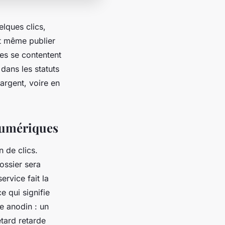
elques clics,
et même publier
ces se contentent
dans les statuts
argent, voire en
 numériques
n de clics.
ossier sera
ervice fait la
e qui signifie
re anodin : un
tard retarde