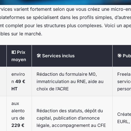
ervices varient fortement selon que vous créez une micro-en
lateformes se spécialisent dans les profils simples, d’autres
complet pour les structures plus complexes. Voici un ape
ibles sur le marché.
💶 Prix
🛠️ Services inclus
🎯 Pub
moyen
enviro
Rédaction du formulaire M0,
Freela
n
49 €
immatriculation au RNE, aide au
servic
HT
choix de l’ACRE
perso
aux
alento
Rédaction des statuts, dépôt du
Créate
urs de
capital, publication d’annonce
EURL,
229 €
légale, accompagnement au CFE