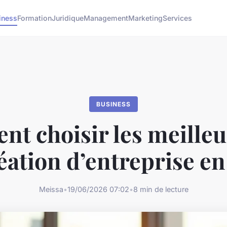
iness
Formation
Juridique
Management
Marketing
Services
BUSINESS
t choisir les meilleur
éation d’entreprise en
Meissa
•
19/06/2026 07:02
•
8 min de lecture