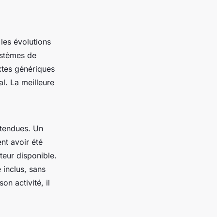
les évolutions
systèmes de
extes génériques
al. La meilleure
ttendues. Un
ent avoir été
teur disponible.
inclus, sans
on activité, il