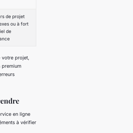
rs de projet
xes ou à fort
iel de
sance
 votre projet,
es premium
erreurs
rendre
rvice en ligne
éments à vérifier