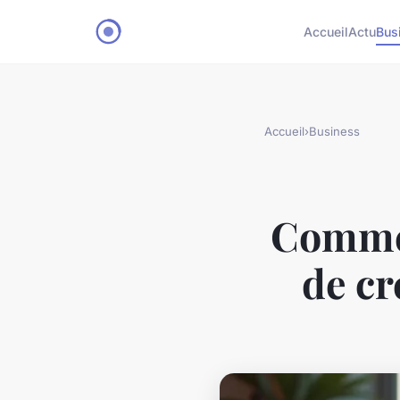
Accueil
Actu
Bus
Accueil
›
Business
Commen
de cr