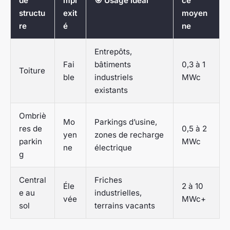
de
mpl
🎯 Usage idéal
ce
structu
exit
moyen
re
é
ne
Entrepôts,
Fai
bâtiments
0,3 à 1
Toiture
ble
industriels
MWc
existants
Ombriè
Mo
Parkings d’usine,
res de
0,5 à 2
yen
zones de recharge
parkin
MWc
ne
électrique
g
Central
Friches
Éle
2 à 10
e au
industrielles,
vée
MWc+
sol
terrains vacants