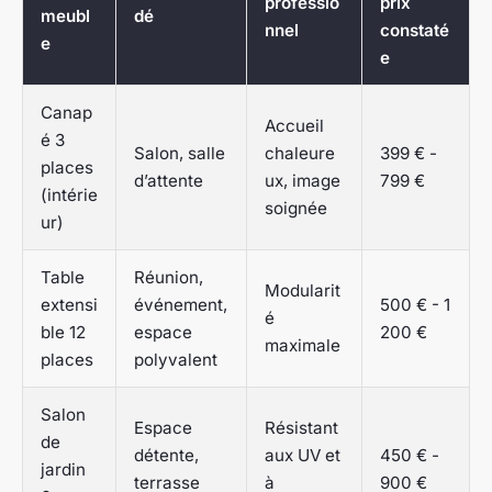
professio
prix
meubl
dé
nnel
constaté
e
e
Canap
Accueil
é 3
Salon, salle
chaleure
399 € -
places
d’attente
ux, image
799 €
(intérie
soignée
ur)
Table
Réunion,
Modularit
extensi
événement,
500 € - 1
é
ble 12
espace
200 €
maximale
places
polyvalent
Salon
Espace
Résistant
de
détente,
aux UV et
450 € -
jardin
terrasse
à
900 €