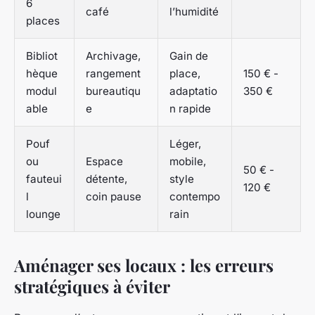
6
café
l’humidité
places
Bibliot
Archivage,
Gain de
hèque
rangement
place,
150 € -
modul
bureautiqu
adaptatio
350 €
able
e
n rapide
Pouf
Léger,
ou
Espace
mobile,
50 € -
fauteui
détente,
style
120 €
l
coin pause
contempo
lounge
rain
Aménager ses locaux : les erreurs
stratégiques à éviter