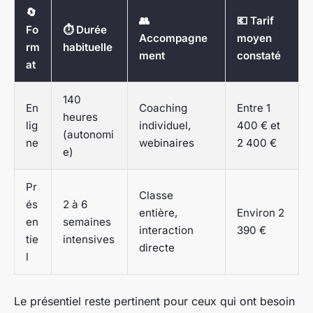
🔄
👥
💶 Tarif
Fo
⏱️ Durée
Accompagne
moyen
rm
habituelle
ment
constaté
at
140
En
Coaching
Entre 1
heures
lig
individuel,
400 € et
(autonomi
ne
webinaires
2 400 €
e)
Pr
Classe
és
2 à 6
entière,
Environ 2
en
semaines
interaction
390 €
tie
intensives
directe
l
Le présentiel reste pertinent pour ceux qui ont besoin