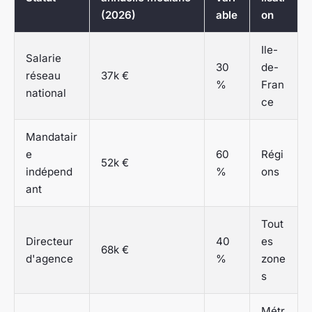
(2026)
able
on
Ile-
Salarie
30
de-
réseau
37k €
%
Fran
national
ce
Mandatair
e
60
Régi
52k €
indépend
%
ons
ant
Tout
Directeur
40
es
68k €
d'agence
%
zone
s
Métr